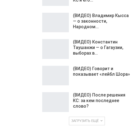
(ВИДЕО) Владимир Кысса
— о законности,
Народном…
(ВИДЕО) Константин
Таушанжи — о Гагаузии,
выборах в…
(ВИДЕО) Говорит и
показывает «лейбл Шора»
(ВИДЕО) После решения
КС: за кем последнее
слово?
ЗАГРУЗИТЬ ЕЩЁ