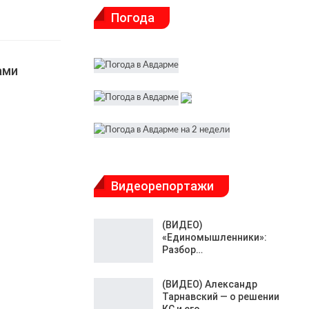
Погода
ами
Видеорепортажи
(ВИДЕО)
«Единомышленники»:
Разбор…
(ВИДЕО) Александр
Тарнавский — о решении
КС и его…