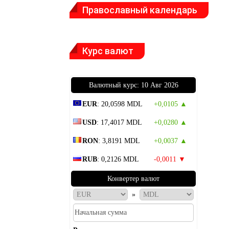
Православный календарь
Курс валют
Bалютный курс: 10 Авг 2026
EUR
: 20,0598 MDL
+0,0105 ▲
USD
: 17,4017 MDL
+0,0280 ▲
RON
: 3,8191 MDL
+0,0037 ▲
RUB
: 0,2126 MDL
-0,0011 ▼
Конвертер валют
»