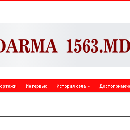
портажи
Интервью
История села
Достопримеч