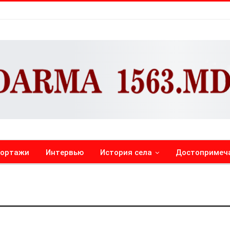
портажи
Интервью
История села
Достопримеч