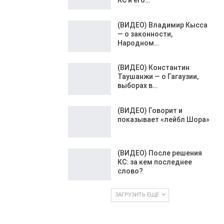
(ВИДЕО) Владимир Кысса
— о законности,
Народном…
(ВИДЕО) Константин
Таушанжи — о Гагаузии,
выборах в…
(ВИДЕО) Говорит и
показывает «лейбл Шора»
(ВИДЕО) После решения
КС: за кем последнее
слово?
ЗАГРУЗИТЬ ЕЩЁ