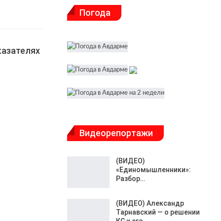
Погода
казателях
Видеорепортажи
(ВИДЕО)
«Единомышленники»:
Разбор…
(ВИДЕО) Александр
Тарнавский — о решении
КС и его…