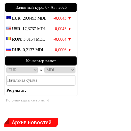
Bалютный курс: 07 Авг 2026
EUR
: 20,0493 MDL
-0,0043 ▼
USD
: 17,3737 MDL
-0,0045 ▼
RON
: 3,8154 MDL
-0,0064 ▼
RUB
: 0,2137 MDL
-0,0006 ▼
Конвертер валют
»
Результат:
-
Источник курса:
cursbnm.md
Архив новостей