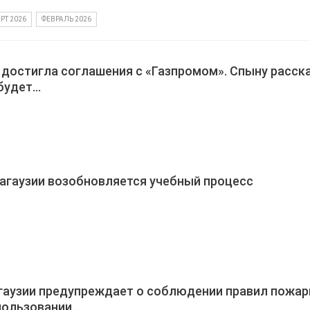
РТ 2026
ФЕВРАЛЬ 2026
достигла соглашения с «Газпромом». Спыну расска
будет…
Гагаузии возобновляется учебный процесс
гаузии предупреждает о соблюдении правил пожар
пользовании…