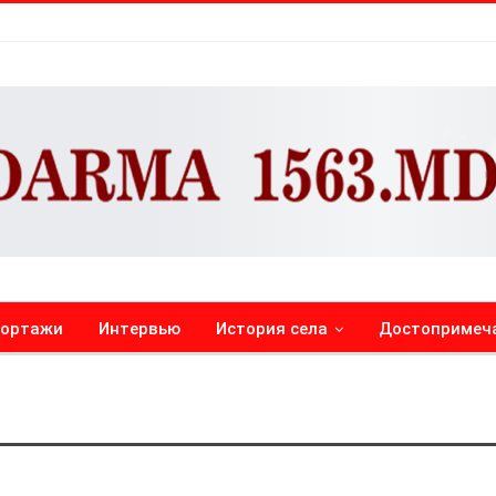
портажи
Интервью
История села
Достопримеч