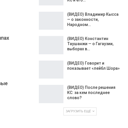
(ВИДЕО) Владимир Кысса
— о законности,
Народном…
ппах
(ВИДЕО) Константин
Таушанжи — о Гагаузии,
выборах в…
(ВИДЕО) Говорит и
показывает «лейбл Шора»
вые
(ВИДЕО) После решения
КС: за кем последнее
слово?
ЗАГРУЗИТЬ ЕЩЁ