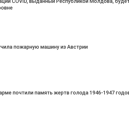
ции COVID, выданный Республикой Молдова, будет
ровне
чила пожарную машину из Австрии
арме почтили память жертв голода 1946-1947 годо