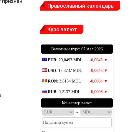
 признан
Православный календарь
Курс валют
Bалютный курс: 07 Авг 2026
EUR
: 20,0493 MDL
-0,0043 ▼
USD
: 17,3737 MDL
-0,0045 ▼
RON
: 3,8154 MDL
-0,0064 ▼
RUB
: 0,2137 MDL
-0,0006 ▼
в
Конвертер валют
»