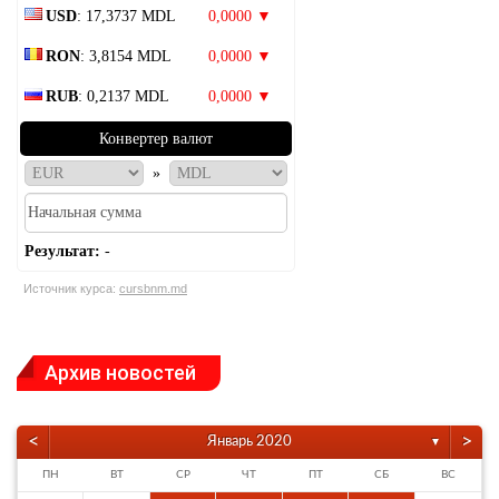
USD
: 17,3737 MDL
0,0000 ▼
RON
: 3,8154 MDL
0,0000 ▼
RUB
: 0,2137 MDL
0,0000 ▼
Конвертер валют
»
Результат:
-
Источник курса:
cursbnm.md
Архив новостей
<
>
Январь 2020
▼
ПН
ВТ
СР
ЧТ
ПТ
СБ
ВС