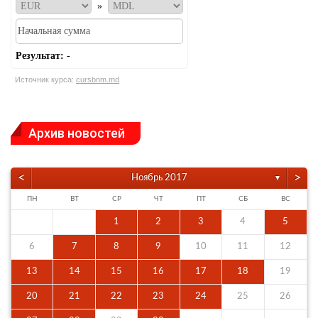
»
Результат:
-
Источник курса:
cursbnm.md
Архив новостей
<
>
Ноябрь 2017
▼
ПН
ВТ
СР
ЧТ
ПТ
СБ
ВС
1
2
3
4
5
6
7
8
9
10
11
12
13
14
15
16
17
18
19
20
21
22
23
24
25
26