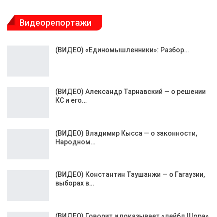
Видеорепортажи
(ВИДЕО) «Единомышленники»: Разбор…
(ВИДЕО) Александр Тарнавский — о решении
КС и его…
(ВИДЕО) Владимир Кысса — о законности,
Народном…
(ВИДЕО) Константин Таушанжи — о Гагаузии,
выборах в…
(ВИДЕО) Говорит и показывает «лейбл Шора»