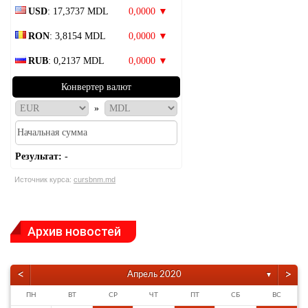
USD
: 17,3737 MDL
0,0000 ▼
RON
: 3,8154 MDL
0,0000 ▼
RUB
: 0,2137 MDL
0,0000 ▼
Конвертер валют
»
Результат:
-
Источник курса:
cursbnm.md
Архив новостей
<
>
Апрель 2020
▼
ПН
ВТ
СР
ЧТ
ПТ
СБ
ВС