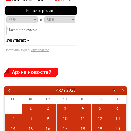
Конвертер валют
»
Результат:
-
Источник курса:
cursbnm.md
Архив новостей
<
>
Июль 2025
▼
ПН
ВТ
СР
ЧТ
ПТ
СБ
ВС
1
2
3
4
5
6
7
8
9
10
11
12
13
14
15
16
17
18
19
20