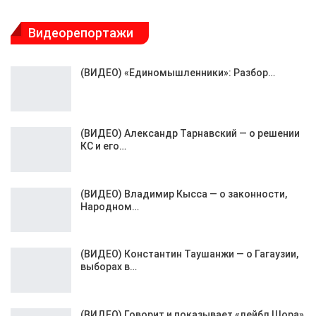
Видеорепортажи
(ВИДЕО) «Единомышленники»: Разбор…
(ВИДЕО) Александр Тарнавский — о решении
КС и его…
(ВИДЕО) Владимир Кысса — о законности,
Народном…
(ВИДЕО) Константин Таушанжи — о Гагаузии,
выборах в…
(ВИДЕО) Говорит и показывает «лейбл Шора»