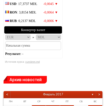
USD
: 17,3737 MDL
-0,0045 ▼
RON
: 3,8154 MDL
-0,0064 ▼
RUB
: 0,2137 MDL
-0,0006 ▼
Конвертер валют
»
Результат:
-
Источник курса:
cursbnm.md
Архив новостей
<
>
Февраль 2017
▼
ПН
ВТ
СР
ЧТ
ПТ
СБ
ВС