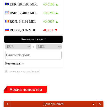
EUR
: 20,0598 MDL
+0,0105 ▲
USD
: 17,4017 MDL
+0,0280 ▲
RON
: 3,8191 MDL
+0,0037 ▲
RUB
: 0,2126 MDL
-0,0011 ▼
Конвертер валют
»
Результат:
-
Источник курса:
cursbnm.md
Архив новостей
<
>
Декабрь 2024
▼