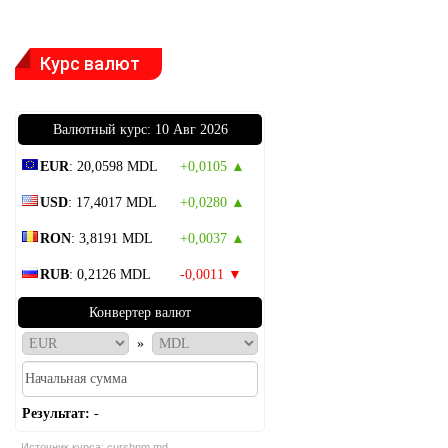
Курс валют
Bалютный курс: 10 Авг 2026
EUR
: 20,0598 MDL
+0,0105 ▲
USD
: 17,4017 MDL
+0,0280 ▲
RON
: 3,8191 MDL
+0,0037 ▲
RUB
: 0,2126 MDL
-0,0011 ▼
Конвертер валют
»
Результат:
-
Источник курса:
cursbnm.md