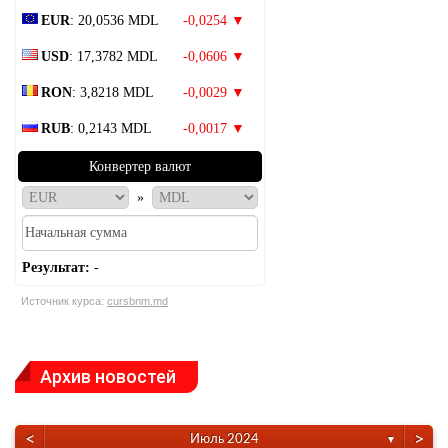
EUR
: 20,0536 MDL
-0,0254 ▼
USD
: 17,3782 MDL
-0,0606 ▼
RON
: 3,8218 MDL
-0,0029 ▼
RUB
: 0,2143 MDL
-0,0017 ▼
Конвертер валют
»
Результат:
-
Источник курса:
cursbnm.md
Архив новостей
<
>
Июль 2024
▼