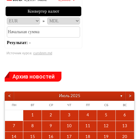
Конвертер валют
»
Результат:
-
Источник курса:
cursbnm.md
Архив новостей
<
>
Июль 2025
▼
ПН
ВТ
СР
ЧТ
ПТ
СБ
ВС
1
2
3
4
5
6
7
8
9
10
11
12
13
14
15
16
17
18
19
20