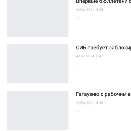
Впервые бюллетени о
4 Окт 2024, 8:56
…
СИБ требует заблоки
4 Окт 2024, 8:47
…
Гагаузию с рабочим 
4 Окт 2024, 8:40
…