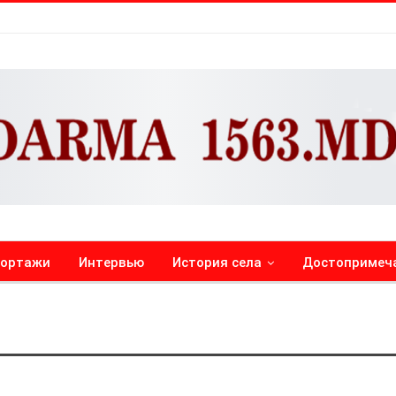
портажи
Интервью
История села
Достопримеч