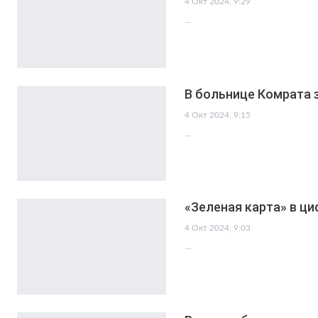
4 Окт 2024, 9:29
…
В больнице Комрата 
4 Окт 2024, 9:15
…
«Зеленая карта» в ц
4 Окт 2024, 9:03
…