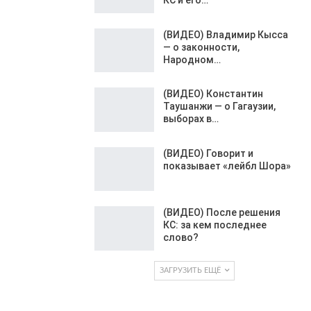
(ВИДЕО) Владимир Кысса
— о законности,
Народном…
(ВИДЕО) Константин
Таушанжи — о Гагаузии,
выборах в…
(ВИДЕО) Говорит и
показывает «лейбл Шора»
(ВИДЕО) После решения
КС: за кем последнее
слово?
ЗАГРУЗИТЬ ЕЩЁ