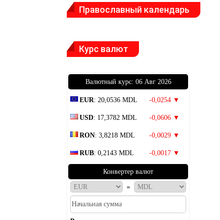
Православный календарь
Курс валют
Bалютный курс: 06 Авг 2026
EUR
: 20,0536 MDL
-0,0254 ▼
USD
: 17,3782 MDL
-0,0606 ▼
RON
: 3,8218 MDL
-0,0029 ▼
RUB
: 0,2143 MDL
-0,0017 ▼
Конвертер валют
»