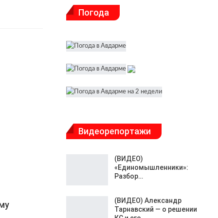
Погода
Видеорепортажи
(ВИДЕО)
«Единомышленники»:
Разбор…
(ВИДЕО) Александр
му
Тарнавский — о решении
КС и его…