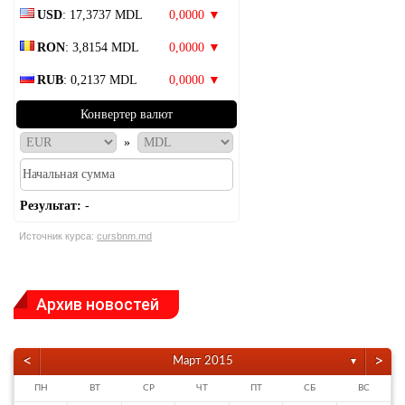
USD
: 17,3737 MDL
0,0000 ▼
RON
: 3,8154 MDL
0,0000 ▼
RUB
: 0,2137 MDL
0,0000 ▼
Конвертер валют
»
Результат:
-
Источник курса:
cursbnm.md
Архив новостей
<
>
Март 2015
▼
ПН
ВТ
СР
ЧТ
ПТ
СБ
ВС