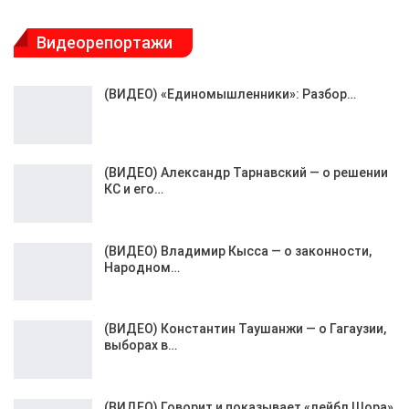
Видеорепортажи
(ВИДЕО) «Единомышленники»: Разбор…
(ВИДЕО) Александр Тарнавский — о решении
КС и его…
(ВИДЕО) Владимир Кысса — о законности,
Народном…
(ВИДЕО) Константин Таушанжи — о Гагаузии,
выборах в…
(ВИДЕО) Говорит и показывает «лейбл Шора»