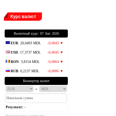
Курс валют
Bалютный курс: 07 Авг 2026
EUR
: 20,0493 MDL
-0,0043 ▼
USD
: 17,3737 MDL
-0,0045 ▼
RON
: 3,8154 MDL
-0,0064 ▼
RUB
: 0,2137 MDL
-0,0006 ▼
Конвертер валют
»
Результат:
-
Источник курса:
cursbnm.md