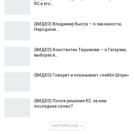
КС и его…
(ВИДЕО) Владимир Кысса — о законности,
Народном…
(ВИДЕО) Константин Таушанжи — о Гагаузии,
выборах в…
(ВИДЕО) Говорит и показывает «лейбл Шора»
(ВИДЕО) После решения КС: за кем
последнее слово?
ЗАГРУЗИТЬ ЕЩЁ