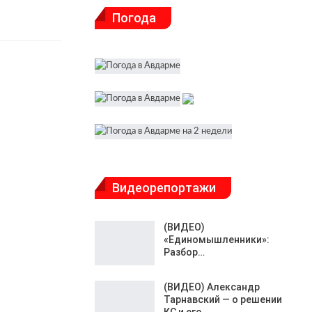
Погода
Видеорепортажи
(ВИДЕО)
«Единомышленники»:
Разбор…
(ВИДЕО) Александр
Тарнавский — о решении
КС и его…