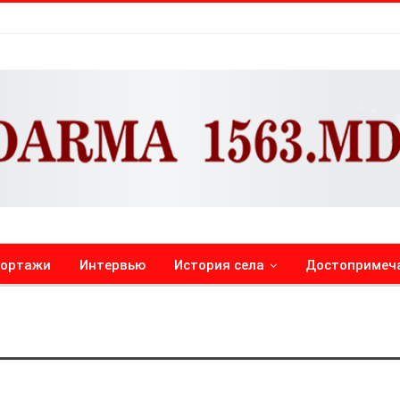
портажи
Интервью
История села
Достопримеч