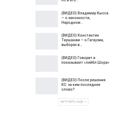
(ВИДЕО) Владимир Кысса
— о законности,
Народном…
(ВИДЕО) Константин
Таушанжи — о Гагаузии,
выборах в…
(ВИДЕО) Говорит и
показывает «лейбл Шора»
(ВИДЕО) После решения
КС: за кем последнее
слово?
ЗАГРУЗИТЬ ЕЩЁ