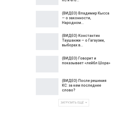
(ВИДЕО) Владимир Кысса
— о законности,
Народном…
(ВИДЕО) Константин
Таушанжи — о Гагаузии,
выборах в…
(ВИДЕО) Говорит и
показывает «лейбл Шора»
(ВИДЕО) После решения
КС: за кем последнее
слово?
ЗАГРУЗИТЬ ЕЩЁ