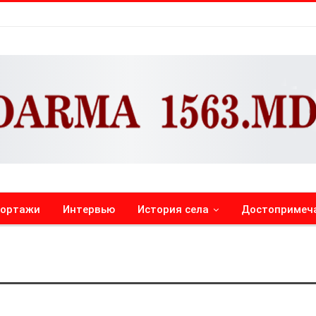
портажи
Интервью
История села
Достопримеч