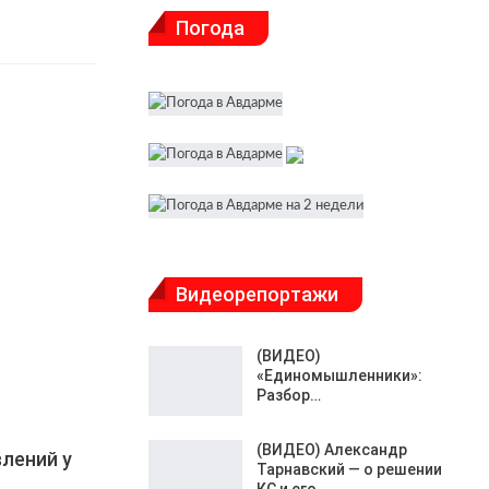
Погода
Видеорепортажи
(ВИДЕО)
«Единомышленники»:
Разбор…
(ВИДЕО) Александр
лений у
Тарнавский — о решении
КС и его…