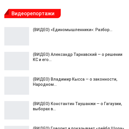
Видеорепортажи
(ВИДЕО) «Единомышленники»: Разбор…
(ВИДЕО) Александр Тарнавский — о решении
КС и его…
(ВИДЕО) Владимир Кысса — о законности,
Народном…
(ВИДЕО) Константин Таушанжи — о Гагаузии,
выборах в…
(ВИДЕО) Говорит и показывает «лейбл Шора»