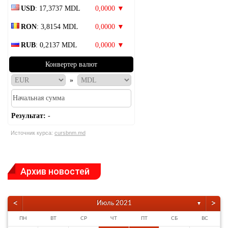
USD
: 17,3737 MDL
0,0000 ▼
RON
: 3,8154 MDL
0,0000 ▼
RUB
: 0,2137 MDL
0,0000 ▼
Конвертер валют
»
Результат:
-
Источник курса:
cursbnm.md
Архив новостей
<
>
Июль 2021
▼
ПН
ВТ
СР
ЧТ
ПТ
СБ
ВС