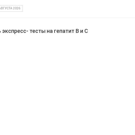
АВГУСТА 2026
экспресс- тесты на гепатит В и С