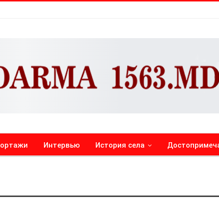
портажи
Интервью
История села
Достопримеч