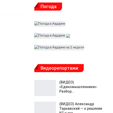
Погода
Видеорепортажи
(ВИДЕО)
«Единомышленники»:
Разбор…
(ВИДЕО) Александр
Тарнавский — о решении
КС и его…