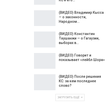
(ВИДЕО) Владимир Кысса
— о законности,
Народном…
(ВИДЕО) Константин
Таушанжи — о Гагаузии,
выборах в…
(ВИДЕО) Говорит и
показывает «лейбл Шора»
(ВИДЕО) После решения
КС: за кем последнее
слово?
ЗАГРУЗИТЬ ЕЩЁ