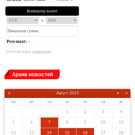
Конвертер валют
»
Результат:
-
Источник курса:
cursbnm.md
Архив новостей
<
>
Август 2019
▼
ПН
ВТ
СР
ЧТ
ПТ
СБ
ВС
1
2
3
4
5
6
7
8
9
10
11
12
13
14
15
16
17
18