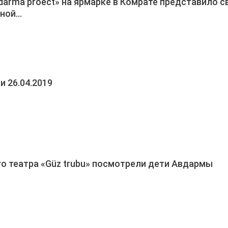
darma proect» на ярмарке в Комрате представило с
ьной…
 26.04.2019
го театра «Güz trubu» посмотрели дети Авдармы