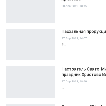
28 Апр 2019, 10:45
…
Пасхальная продукция
27 Апр 2019, 14:07
В…
Настоятель Свято-Ми
праздник Христово В
27 Апр 2019, 10:48
…