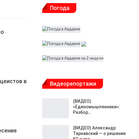
Погода
во
ицеистов в
Видеорепортажи
(ВИДЕО)
«Единомышленники»:
Разбор…
(ВИДЕО) Александр
есение
Тарнавский — о решении
КС и его…