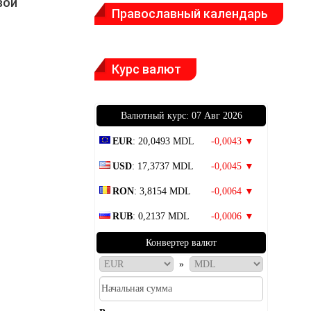
вой
Православный календарь
Курс валют
Bалютный курс: 07 Авг 2026
EUR
: 20,0493 MDL
-0,0043 ▼
USD
: 17,3737 MDL
-0,0045 ▼
RON
: 3,8154 MDL
-0,0064 ▼
RUB
: 0,2137 MDL
-0,0006 ▼
Конвертер валют
»