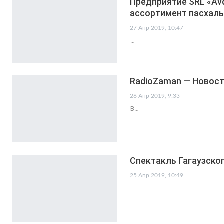
Предприятие SRL «Av
ассортимент пасхал
27 Апр 2019, 10:47
…
RadioZaman — Новости
26 Апр 2019, 9:33
В…
Спектакль Гагаузско
25 Апр 2019, 10:49
…