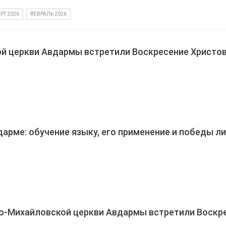
РТ 2026
ФЕВРАЛЬ 2026
й церкви Авдармы встретили Воскресение Христо
дарме: обучение языку, его применение и победы л
о-Михайловской церкви Авдармы встретили Воскр