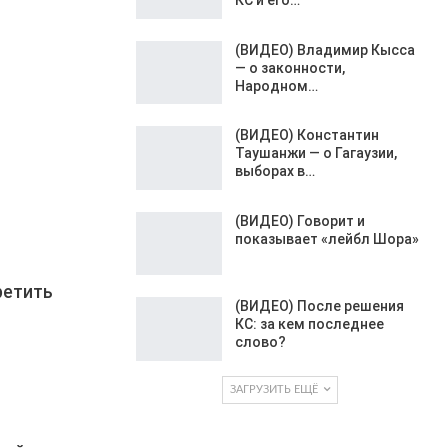
(ВИДЕО) Владимир Кысса
— о законности,
Народном…
(ВИДЕО) Константин
Таушанжи — о Гагаузии,
выборах в…
(ВИДЕО) Говорит и
показывает «лейбл Шора»
ретить
(ВИДЕО) После решения
КС: за кем последнее
слово?
ЗАГРУЗИТЬ ЕЩЁ