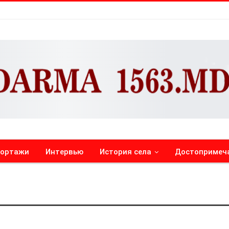
портажи
Интервью
История села
Достопримеч