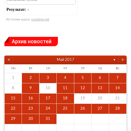
Результат:
-
Источник курса:
cursbnm.md
Архив новостей
<
>
Май 2017
▼
ПН
ВТ
СР
ЧТ
ПТ
СБ
ВС
1
2
3
4
5
6
7
8
9
10
11
12
13
14
15
16
17
18
19
20
21
22
23
24
25
26
27
28
29
30
31