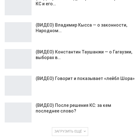
КС и его…
(ВИДЕО) Владимир Кысса — о законности,
Народном…
(ВИДЕО) Константин Таушанжи — о Гагаузии,
выборах в…
(ВИДЕО) Говорит и показывает «лейбл Шора»
(ВИДЕО) После решения КС: за кем
последнее слово?
ЗАГРУЗИТЬ ЕЩЁ