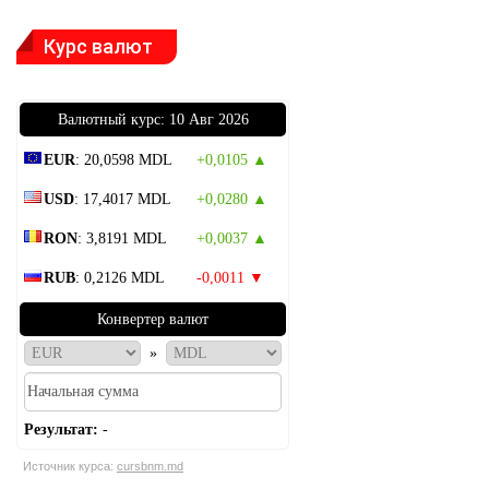
Курс валют
Bалютный курс: 10 Авг 2026
EUR
: 20,0598 MDL
+0,0105 ▲
USD
: 17,4017 MDL
+0,0280 ▲
RON
: 3,8191 MDL
+0,0037 ▲
RUB
: 0,2126 MDL
-0,0011 ▼
Конвертер валют
»
Результат:
-
Источник курса:
cursbnm.md