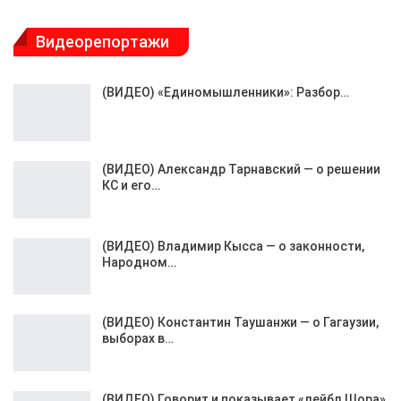
Видеорепортажи
(ВИДЕО) «Единомышленники»: Разбор…
(ВИДЕО) Александр Тарнавский — о решении
КС и его…
(ВИДЕО) Владимир Кысса — о законности,
Народном…
(ВИДЕО) Константин Таушанжи — о Гагаузии,
выборах в…
(ВИДЕО) Говорит и показывает «лейбл Шора»