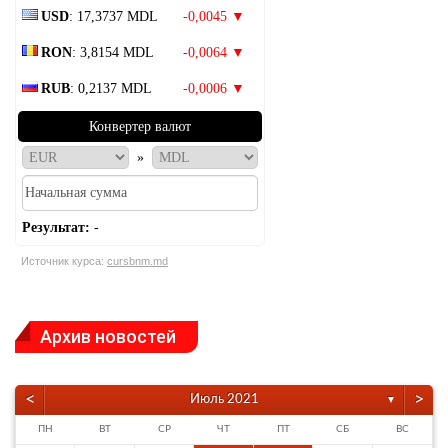
USD
: 17,3737 MDL
-0,0045 ▼
RON
: 3,8154 MDL
-0,0064 ▼
RUB
: 0,2137 MDL
-0,0006 ▼
Конвертер валют
»
Результат:
-
Источник курса:
cursbnm.md
Архив новостей
<
>
Июль 2021
▼
ПН
ВТ
СР
ЧТ
ПТ
СБ
ВС