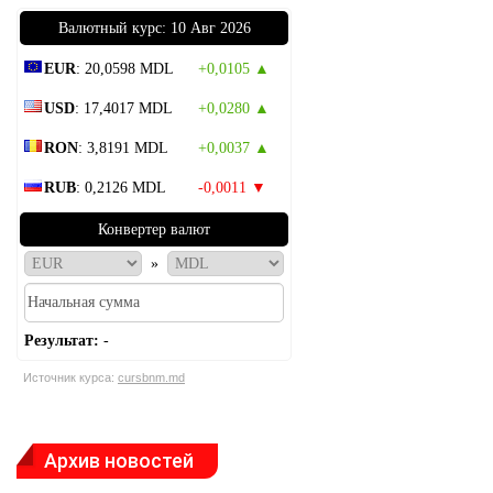
Bалютный курс: 10 Авг 2026
EUR
: 20,0598 MDL
+0,0105 ▲
USD
: 17,4017 MDL
+0,0280 ▲
RON
: 3,8191 MDL
+0,0037 ▲
RUB
: 0,2126 MDL
-0,0011 ▼
Конвертер валют
»
Результат:
-
Источник курса:
cursbnm.md
Архив новостей