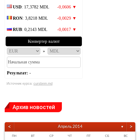
USD
: 17,3782 MDL
-0,0606 ▼
RON
: 3,8218 MDL
-0,0029 ▼
RUB
: 0,2143 MDL
-0,0017 ▼
Конвертер валют
»
Результат:
-
Источник курса:
cursbnm.md
Архив новостей
<
>
Апрель 2014
▼
ПН
ВТ
СР
ЧТ
ПТ
СБ
ВС