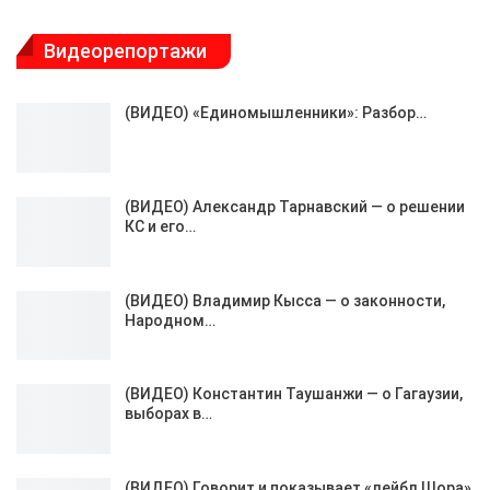
Видеорепортажи
(ВИДЕО) «Единомышленники»: Разбор…
(ВИДЕО) Александр Тарнавский — о решении
КС и его…
(ВИДЕО) Владимир Кысса — о законности,
Народном…
(ВИДЕО) Константин Таушанжи — о Гагаузии,
выборах в…
(ВИДЕО) Говорит и показывает «лейбл Шора»