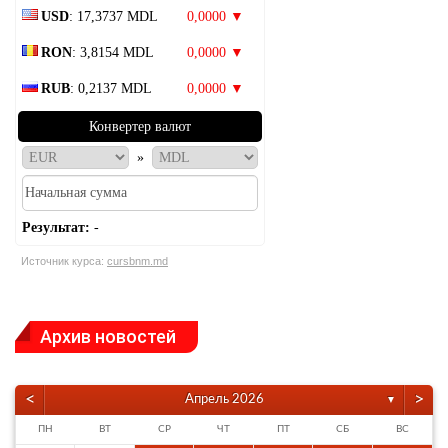
USD
: 17,3737 MDL
0,0000 ▼
RON
: 3,8154 MDL
0,0000 ▼
RUB
: 0,2137 MDL
0,0000 ▼
Конвертер валют
»
Результат:
-
Источник курса:
cursbnm.md
Архив новостей
<
>
Апрель 2026
▼
ПН
ВТ
СР
ЧТ
ПТ
СБ
ВС