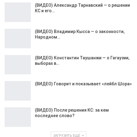
(ВИДЕО) Александр Тарнавский — о решении
КС и его…
(ВИДЕО) Владимир Кысса — о законности,
Народном…
(ВИДЕО) Константин Таушанжи — о Гагаузии,
выборах в…
(ВИДЕО) Говорит и показывает «лейбл Шора»
(ВИДЕО) После решения КС: за кем
последнее слово?
ЗАГРУЗИТЬ ЕЩЁ