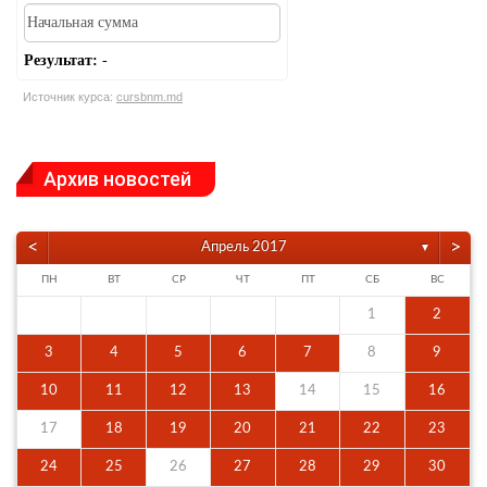
Результат:
-
Источник курса:
cursbnm.md
Архив новостей
<
>
Апрель 2017
▼
ПН
ВТ
СР
ЧТ
ПТ
СБ
ВС
1
2
3
4
5
6
7
8
9
10
11
12
13
14
15
16
17
18
19
20
21
22
23
24
25
26
27
28
29
30