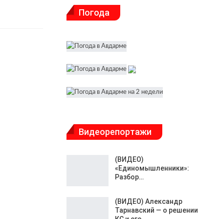
Погода
Видеорепортажи
(ВИДЕО)
«Единомышленники»:
Разбор…
(ВИДЕО) Александр
Тарнавский — о решении
КС и его…