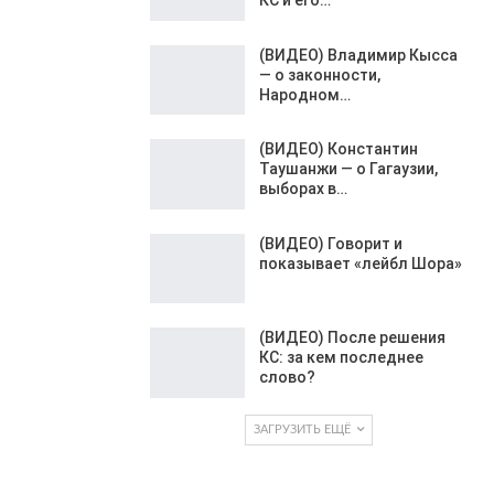
(ВИДЕО) Владимир Кысса
— о законности,
Народном…
(ВИДЕО) Константин
Таушанжи — о Гагаузии,
выборах в…
(ВИДЕО) Говорит и
показывает «лейбл Шора»
(ВИДЕО) После решения
КС: за кем последнее
слово?
ЗАГРУЗИТЬ ЕЩЁ