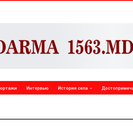
портажи
Интервью
История села
Достопримеч