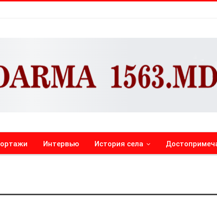
портажи
Интервью
История села
Достопримеч