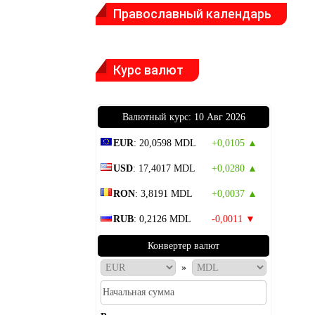
Православный календарь
Курс валют
Bалютный курс: 10 Авг 2026
EUR
: 20,0598 MDL
+0,0105 ▲
USD
: 17,4017 MDL
+0,0280 ▲
RON
: 3,8191 MDL
+0,0037 ▲
RUB
: 0,2126 MDL
-0,0011 ▼
Конвертер валют
»