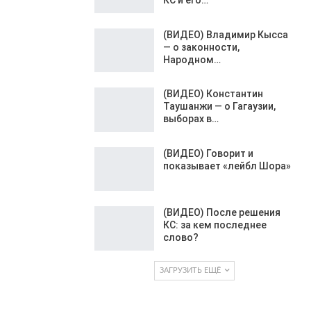
(ВИДЕО) Владимир Кысса
— о законности,
Народном…
(ВИДЕО) Константин
Таушанжи — о Гагаузии,
выборах в…
(ВИДЕО) Говорит и
показывает «лейбл Шора»
(ВИДЕО) После решения
КС: за кем последнее
слово?
ЗАГРУЗИТЬ ЕЩЁ