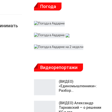
Погода
ринимать
Видеорепортажи
(ВИДЕО)
«Единомышленники»:
Разбор…
(ВИДЕО) Александр
Тарнавский — о решении
КС и его…