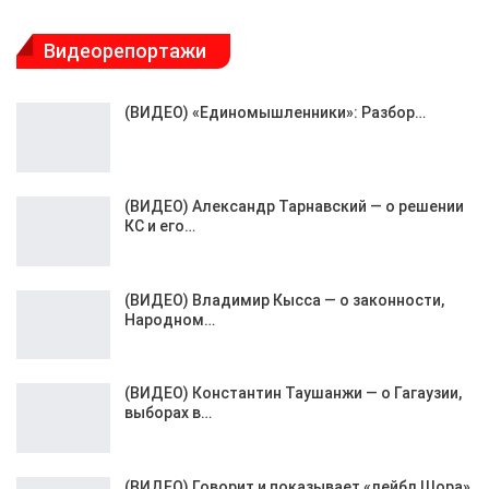
Видеорепортажи
(ВИДЕО) «Единомышленники»: Разбор…
(ВИДЕО) Александр Тарнавский — о решении
КС и его…
(ВИДЕО) Владимир Кысса — о законности,
Народном…
(ВИДЕО) Константин Таушанжи — о Гагаузии,
выборах в…
(ВИДЕО) Говорит и показывает «лейбл Шора»