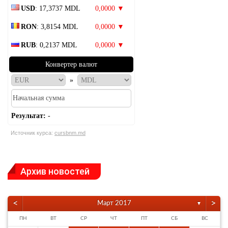
USD
: 17,3737 MDL
0,0000 ▼
RON
: 3,8154 MDL
0,0000 ▼
RUB
: 0,2137 MDL
0,0000 ▼
Конвертер валют
»
Результат:
-
Источник курса:
cursbnm.md
Архив новостей
<
>
Март 2017
▼
ПН
ВТ
СР
ЧТ
ПТ
СБ
ВС