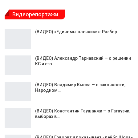
Видеорепортажи
(ВИДЕО) «Единомышленники»: Разбор…
(ВИДЕО) Александр Тарнавский — о решении
КС и его…
(ВИДЕО) Владимир Кысса — о законности,
Народном…
(ВИДЕО) Константин Таушанжи — о Гагаузии,
выборах в…
(ВИДЕО) Говорит и показывает «лейбл Шора»