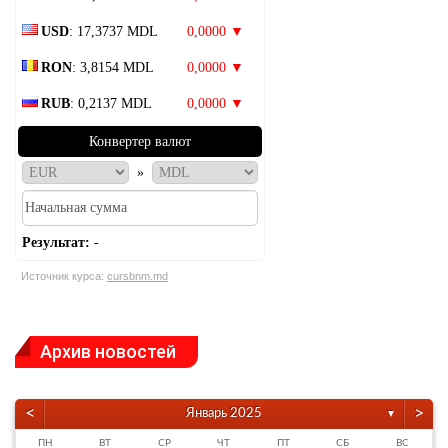
USD
: 17,3737 MDL
0,0000 ▼
RON
: 3,8154 MDL
0,0000 ▼
RUB
: 0,2137 MDL
0,0000 ▼
Конвертер валют
»
Результат:
-
Источник курса:
cursbnm.md
Архив новостей
<
>
Январь 2025
▼
ПН
ВТ
СР
ЧТ
ПТ
СБ
ВС