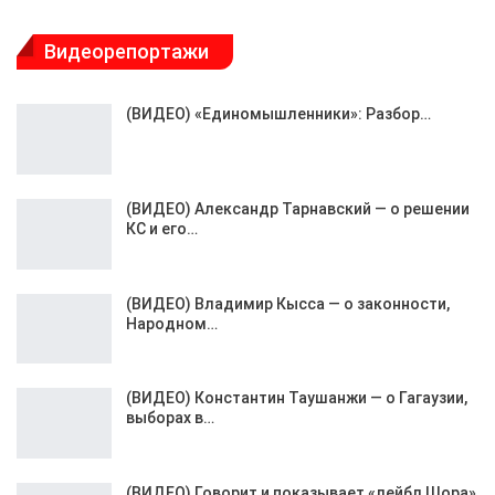
Видеорепортажи
(ВИДЕО) «Единомышленники»: Разбор…
(ВИДЕО) Александр Тарнавский — о решении
КС и его…
(ВИДЕО) Владимир Кысса — о законности,
Народном…
(ВИДЕО) Константин Таушанжи — о Гагаузии,
выборах в…
(ВИДЕО) Говорит и показывает «лейбл Шора»