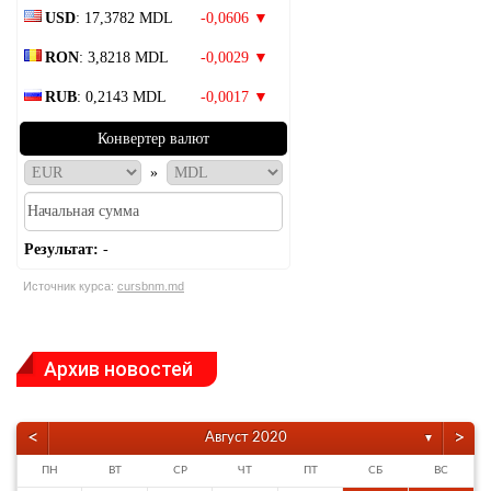
USD
: 17,3782 MDL
-0,0606 ▼
RON
: 3,8218 MDL
-0,0029 ▼
RUB
: 0,2143 MDL
-0,0017 ▼
Конвертер валют
»
Результат:
-
Источник курса:
cursbnm.md
Архив новостей
<
>
Август 2020
▼
ПН
ВТ
СР
ЧТ
ПТ
СБ
ВС