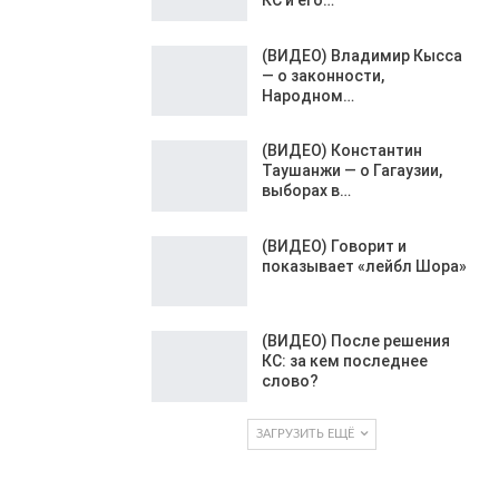
(ВИДЕО) Владимир Кысса
— о законности,
Народном…
(ВИДЕО) Константин
Таушанжи — о Гагаузии,
выборах в…
(ВИДЕО) Говорит и
показывает «лейбл Шора»
(ВИДЕО) После решения
КС: за кем последнее
слово?
ЗАГРУЗИТЬ ЕЩЁ