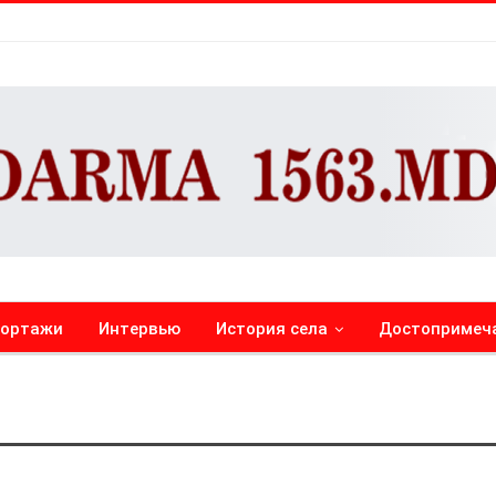
портажи
Интервью
История села
Достопримеч