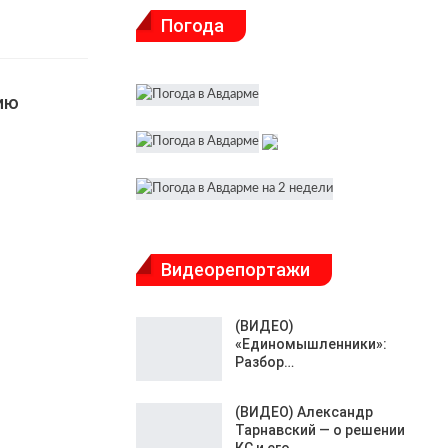
Погода
ию
Видеорепортажи
(ВИДЕО)
«Единомышленники»:
Разбор…
(ВИДЕО) Александр
Тарнавский — о решении
КС и его…