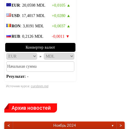
EUR
: 20,0598 MDL
+0,0105 ▲
USD
: 17,4017 MDL
+0,0280 ▲
RON
: 3,8191 MDL
+0,0037 ▲
RUB
: 0,2126 MDL
-0,0011 ▼
Конвертер валют
»
Результат:
-
Источник курса:
cursbnm.md
Архив новостей
<
>
Ноябрь 2024
▼