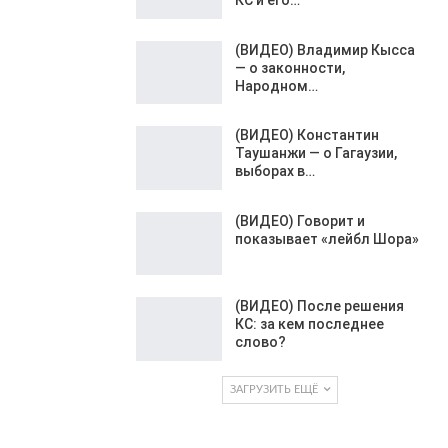
(ВИДЕО) Владимир Кысса
— о законности,
Народном…
(ВИДЕО) Константин
Таушанжи — о Гагаузии,
выборах в…
(ВИДЕО) Говорит и
показывает «лейбл Шора»
(ВИДЕО) После решения
КС: за кем последнее
слово?
ЗАГРУЗИТЬ ЕЩЁ