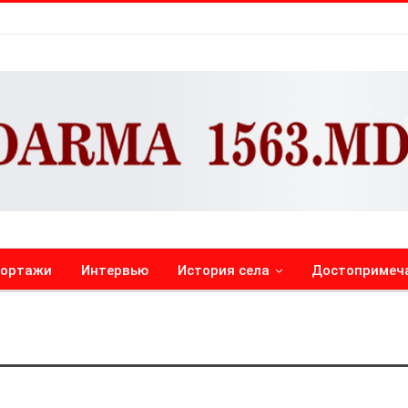
портажи
Интервью
История села
Достопримеч