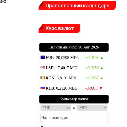
цию
Православный календарь
Курс валют
Bалютный курс: 10 Авг 2026
EUR
: 20,0598 MDL
+0,0105 ▲
USD
: 17,4017 MDL
+0,0280 ▲
RON
: 3,8191 MDL
+0,0037 ▲
RUB
: 0,2126 MDL
-0,0011 ▼
Конвертер валют
»