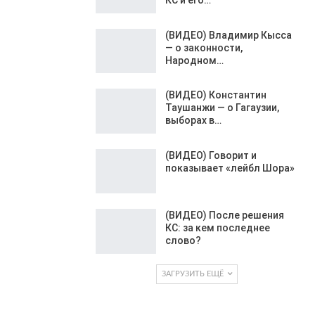
(ВИДЕО) Владимир Кысса
— о законности,
Народном…
(ВИДЕО) Константин
Таушанжи — о Гагаузии,
выборах в…
(ВИДЕО) Говорит и
показывает «лейбл Шора»
(ВИДЕО) После решения
КС: за кем последнее
слово?
ЗАГРУЗИТЬ ЕЩЁ