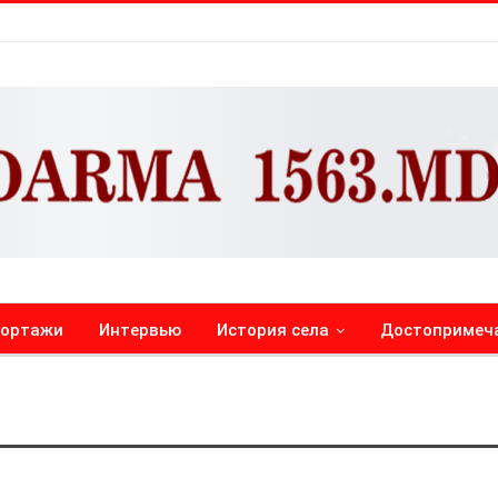
портажи
Интервью
История села
Достопримеч