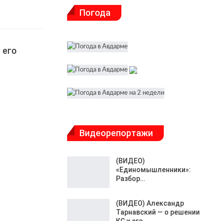
Погода
 его
Видеорепортажи
(ВИДЕО)
«Единомышленники»:
Разбор…
(ВИДЕО) Александр
Тарнавский — о решении
КС и его…