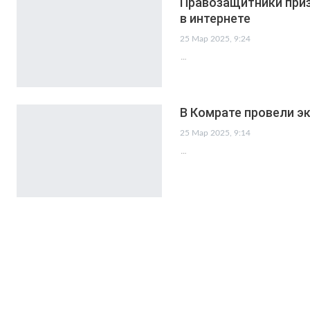
Правозащитники при
в интернете
25 Мар 2025, 9:24
…
В Комрате провели э
25 Мар 2025, 9:14
…