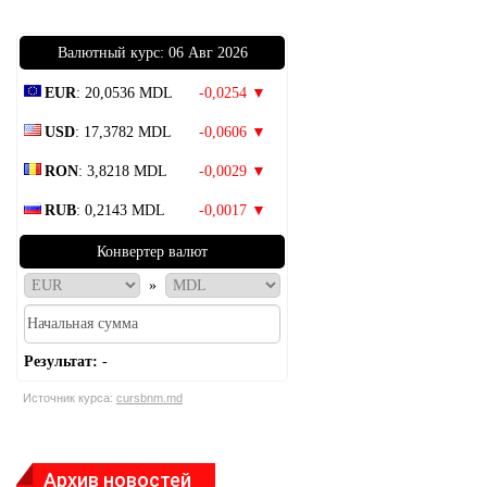
Bалютный курс: 06 Авг 2026
EUR
: 20,0536 MDL
-0,0254 ▼
USD
: 17,3782 MDL
-0,0606 ▼
RON
: 3,8218 MDL
-0,0029 ▼
RUB
: 0,2143 MDL
-0,0017 ▼
Конвертер валют
»
Результат:
-
Источник курса:
cursbnm.md
Архив новостей