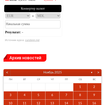
Конвертер валют
»
Результат:
-
Источник курса:
cursbnm.md
Архив новостей
<
>
Ноябрь 2025
▼
ПН
ВТ
СР
ЧТ
ПТ
СБ
ВС
1
2
3
4
5
6
7
8
9
10
11
12
13
14
15
16