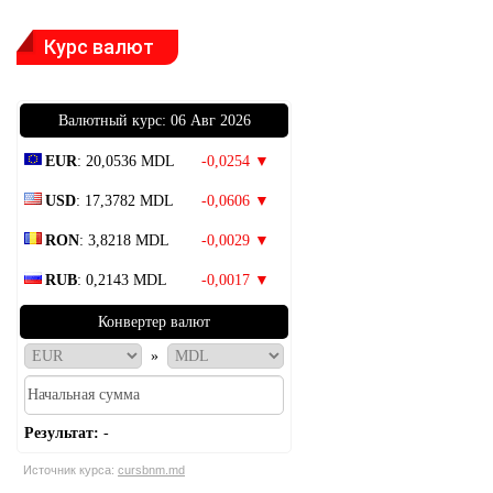
Курс валют
Bалютный курс: 06 Авг 2026
EUR
: 20,0536 MDL
-0,0254 ▼
USD
: 17,3782 MDL
-0,0606 ▼
RON
: 3,8218 MDL
-0,0029 ▼
RUB
: 0,2143 MDL
-0,0017 ▼
Конвертер валют
»
Результат:
-
Источник курса:
cursbnm.md