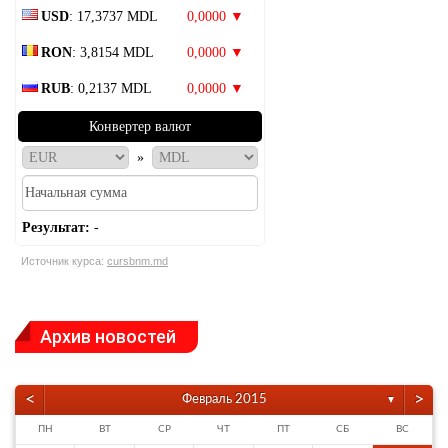
USD
: 17,3737 MDL
0,0000 ▼
RON
: 3,8154 MDL
0,0000 ▼
RUB
: 0,2137 MDL
0,0000 ▼
Конвертер валют
»
Результат:
-
Источник курса:
cursbnm.md
Архив новостей
<
>
Февраль 2015
▼
ПН
ВТ
СР
ЧТ
ПТ
СБ
ВС