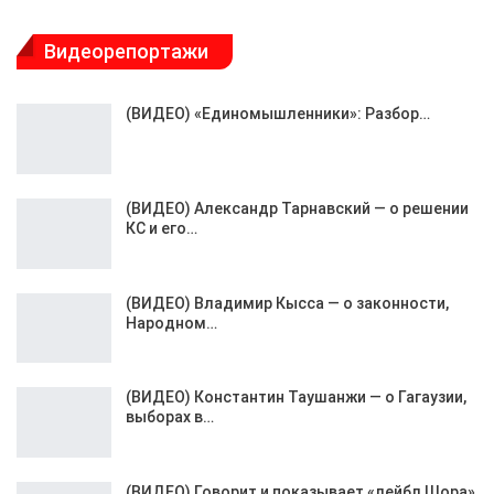
Видеорепортажи
(ВИДЕО) «Единомышленники»: Разбор…
(ВИДЕО) Александр Тарнавский — о решении
КС и его…
(ВИДЕО) Владимир Кысса — о законности,
Народном…
(ВИДЕО) Константин Таушанжи — о Гагаузии,
выборах в…
(ВИДЕО) Говорит и показывает «лейбл Шора»