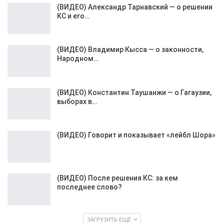
(ВИДЕО) Александр Тарнавский — о решении
КС и его…
(ВИДЕО) Владимир Кысса — о законности,
Народном…
(ВИДЕО) Константин Таушанжи — о Гагаузии,
выборах в…
(ВИДЕО) Говорит и показывает «лейбл Шора»
(ВИДЕО) После решения КС: за кем
последнее слово?
ЗАГРУЗИТЬ ЕЩЁ