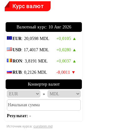
Курс валют
Bалютный курс: 10 Авг 2026
EUR
: 20,0598 MDL
+0,0105 ▲
USD
: 17,4017 MDL
+0,0280 ▲
RON
: 3,8191 MDL
+0,0037 ▲
RUB
: 0,2126 MDL
-0,0011 ▼
Конвертер валют
»
Результат:
-
Источник курса:
cursbnm.md