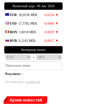
Bалютный курс: 06 Авг 2026
EUR
: 20,0536 MDL
-0,0254 ▼
USD
: 17,3782 MDL
-0,0606 ▼
RON
: 3,8218 MDL
-0,0029 ▼
RUB
: 0,2143 MDL
-0,0017 ▼
Конвертер валют
»
Результат:
-
Источник курса:
cursbnm.md
Архив новостей