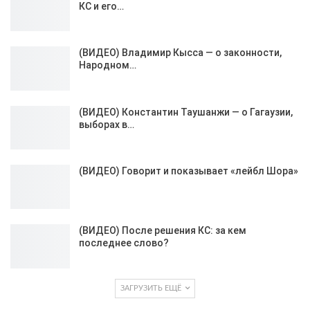
КС и его…
(ВИДЕО) Владимир Кысса — о законности,
Народном…
(ВИДЕО) Константин Таушанжи — о Гагаузии,
выборах в…
(ВИДЕО) Говорит и показывает «лейбл Шора»
(ВИДЕО) После решения КС: за кем
последнее слово?
ЗАГРУЗИТЬ ЕЩЁ