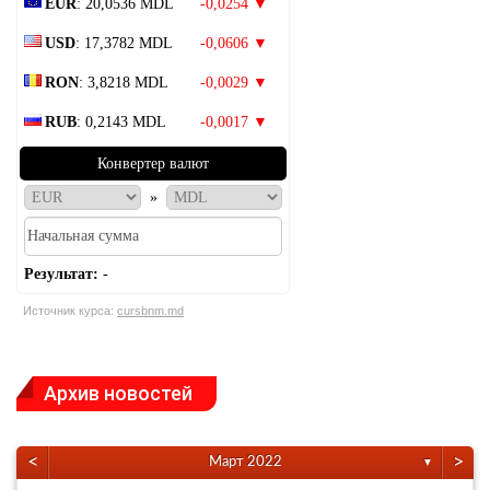
EUR
: 20,0536 MDL
-0,0254 ▼
USD
: 17,3782 MDL
-0,0606 ▼
RON
: 3,8218 MDL
-0,0029 ▼
RUB
: 0,2143 MDL
-0,0017 ▼
Конвертер валют
»
Результат:
-
Источник курса:
cursbnm.md
Архив новостей
<
>
Март 2022
▼