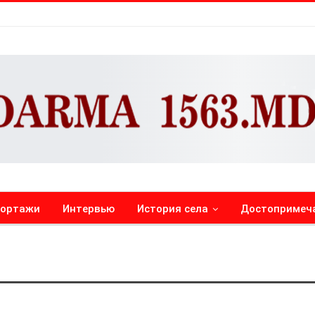
портажи
Интервью
История села
Достопримеч