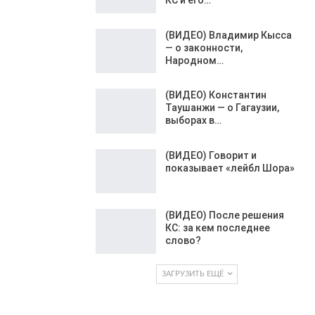
(ВИДЕО) Владимир Кысса
— о законности,
Народном…
(ВИДЕО) Константин
Таушанжи — о Гагаузии,
выборах в…
(ВИДЕО) Говорит и
показывает «лейбл Шора»
(ВИДЕО) После решения
КС: за кем последнее
слово?
ЗАГРУЗИТЬ ЕЩЁ