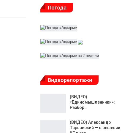
Погода
Видеорепортажи
(ВИДЕО)
«Единомышленники»:
Разбор…
(ВИДЕО) Александр
Тарнавский — о решении
КС и его…