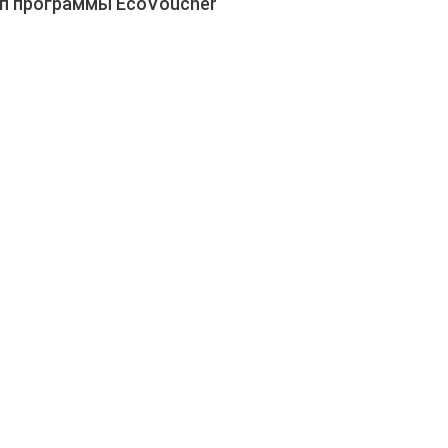
п программы EcoVoucher